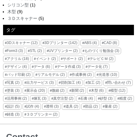
シリコン型
(1)
木型
(9)
３Ｄスキャナー
(5)
タグ
3Dスキャナー
(12)
3Dプリンター
(142)
ABS
(4)
CAD
(8)
Form3
(3)
STL
(2)
UVプリンター
(2)
ものづくり勉強会
(3)
アクリル
(18)
イベント
(2)
サポート
(2)
テレビＣＭ
(2)
デザイン
(4)
データ
(6)
データ作成
(3)
データ化
(7)
パッド印刷
(2)
リアルモデル
(2)
作成事例
(2)
光造形
(10)
写真
(2)
出力サービス
(3)
切削加工
(4)
加工
(2)
問い合わせ
(7)
塗装
(3)
展示会
(20)
微細
(2)
新聞
(2)
木型
(6)
模型
(12)
活用事例
(2)
煉瓦
(3)
真空注型
(2)
石膏
(4)
砂型
(3)
精度
(2)
設計
(5)
試作
(4)
透明
(3)
道具
(2)
部品
(2)
量産
(2)
鋳造
(3)
３Ｄプリンター
(2)
Contact