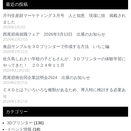
最近の投稿
月刊生産財マーケティング３月号 人と知恵 現場に技 掲載され
ました
2026年3月3日
西尾碧南就職フェア 2026年3月13日 出展のお知らせ
2026年2月27日
食品サンプルを３Ｄプリンターで作成する方法 いちご編
2026年2月11日
佐久島しおさい学校の子どもさんが、３Ｄプリンターの体験学習に
やってきた！ ２０２４年１１月
2024年11月13日
西尾碧南合同企業説明会2024 出展のお知らせ
2024年2月27日
ＣＡＤとは？いろいろな種類があるため、導入時に検討する必要あ
り
2024年1月17日
カテゴリー
3Dプリンター
(136)
イベント情報
(18)