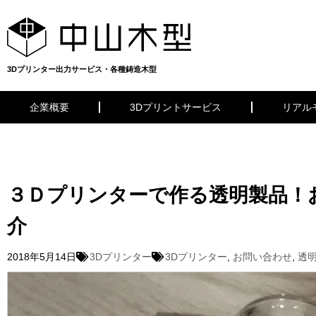
3Dプリンター出力サービス・各種鋳造木型
企業概要
3Dプリントサービス
リアル
３Ｄプリンターで作る透明製品！
介
2018年5月14日
3Dプリンター
3Dプリンター
,
お問い合わせ
,
透