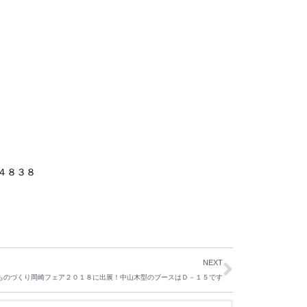
４８３８
NEXT
ものづくり岡崎フェア２０１８に出展！中山木型のブースはＤ－１５です