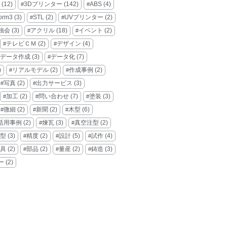
(12)
3Dプリンター
(142)
ABS
(4)
orm3
(3)
STL
(2)
UVプリンター
(2)
強会
(3)
アクリル
(18)
イベント
(2)
テレビＣＭ
(2)
デザイン
(4)
データ作成
(3)
データ化
(7)
)
リアルモデル
(2)
作成事例
(2)
写真
(2)
出力サービス
(3)
加工
(2)
問い合わせ
(7)
塗装
(3)
微細
(2)
新聞
(2)
木型
(6)
活用事例
(2)
煉瓦
(3)
真空注型
(2)
型
(3)
精度
(2)
設計
(5)
試作
(4)
具
(2)
部品
(2)
量産
(2)
鋳造
(3)
ー
(2)