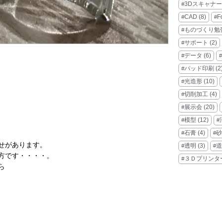
3Dスキャナー
CAD
(8)
F
ものづくり勉
サポート
(2)
データ
(6)
パッド印刷
(2
光造形
(10)
切削加工
(4)
展示会
(20)
模型
(12)
石膏
(4)
砂
せがあります。
透明
(3)
道
方です・・・・。
３Ｄプリンタ
ら