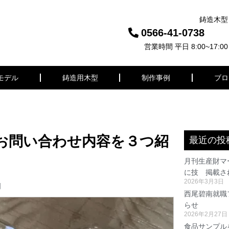
鋳造木型
0566-41-0738
営業時間 平日 8:00~17:00
モデル
鋳造用木型
制作事例
ブロ
お問い合わせ内容を３つ紹
最近の投
月刊生産財マ
に技 掲載さ
2026年3月3日
明
西尾碧南就職フ
らせ
2026年2月27日
食品サンプル