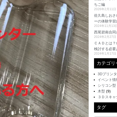
ちご編
2026年2月11日
佐久島しおさ
ーの体験学習
2024年11月13
西尾碧南合同
2024年2月27日
ＣＡＤとは？
検討する必要
2024年1月17日
カテゴリ
3Dプリン
イベント情
シリコン型
木型
(9)
３Ｄスキャ
タグ