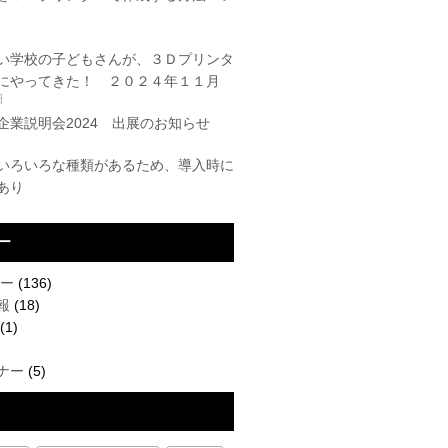
い学校の子どもさんが、３Ｄプリンタ
にやってきた！ ２０２４年１１月
日
企業説明会2024 出展のお知らせ
いろいろな種類があるため、導入時に
あり
ー
ター
(136)
報
(18)
(1)
ナー
(5)