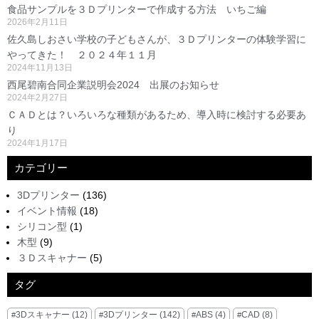
食品サンプルを３Ｄプリンターで作成する方法 いちご編
2026年2月11日
佐久島しおさい学校の子どもさんが、３Ｄプリンターの体験学習に
やってきた！ ２０２４年１１月
2024年11月13日
西尾碧南合同企業説明会2024 出展のお知らせ
2024年2月27日
ＣＡＤとは？いろいろな種類があるため、導入時に検討する必要あ
り
2024年1月17日
カテゴリー
3Dプリンター
(136)
イベント情報
(18)
シリコン型
(1)
木型
(9)
３Ｄスキャナー
(5)
タグ
3Dスキャナー
(12)
3Dプリンター
(142)
ABS
(4)
CAD
(8)