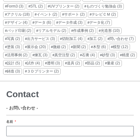
Form3
(3)
STL
(2)
UVプリンター
(2)
ものづくり勉強会
(3)
アクリル
(18)
イベント
(2)
サポート
(2)
テレビＣＭ
(2)
デザイン
(4)
データ
(6)
データ作成
(3)
データ化
(7)
パッド印刷
(2)
リアルモデル
(2)
作成事例
(2)
光造形
(10)
写真
(2)
出力サービス
(3)
切削加工
(4)
加工
(2)
問い合わせ
(7)
塗装
(3)
展示会
(20)
微細
(2)
新聞
(2)
木型
(6)
模型
(12)
活用事例
(2)
煉瓦
(3)
真空注型
(2)
石膏
(4)
砂型
(3)
精度
(2)
設計
(5)
試作
(4)
透明
(3)
道具
(2)
部品
(2)
量産
(2)
鋳造
(3)
３Ｄプリンター
(2)
Contact
- お問い合わせ -
名前