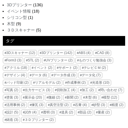
3Dプリンター
(136)
イベント情報
(18)
シリコン型
(1)
木型
(9)
３Ｄスキャナー
(5)
タグ
3Dスキャナー
(12)
3Dプリンター
(142)
ABS
(4)
CAD
(8)
Form3
(3)
STL
(2)
UVプリンター
(2)
ものづくり勉強会
(3)
アクリル
(18)
イベント
(2)
サポート
(2)
テレビＣＭ
(2)
デザイン
(4)
データ
(6)
データ作成
(3)
データ化
(7)
パッド印刷
(2)
リアルモデル
(2)
作成事例
(2)
光造形
(10)
写真
(2)
出力サービス
(3)
切削加工
(4)
加工
(2)
問い合わせ
(7)
塗装
(3)
展示会
(20)
微細
(2)
新聞
(2)
木型
(6)
模型
(12)
活用事例
(2)
煉瓦
(3)
真空注型
(2)
石膏
(4)
砂型
(3)
精度
(2)
設計
(5)
試作
(4)
透明
(3)
道具
(2)
部品
(2)
量産
(2)
鋳造
(3)
３Ｄプリンター
(2)