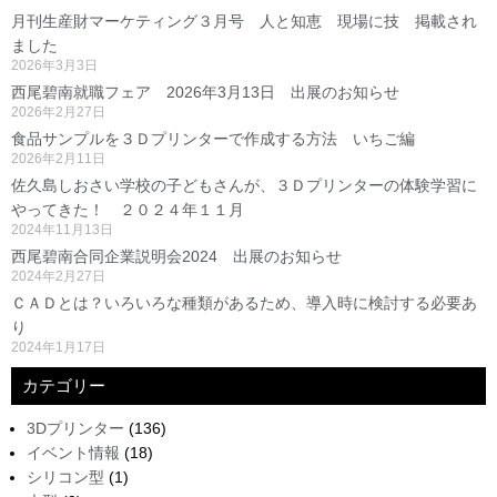
月刊生産財マーケティング３月号 人と知恵 現場に技 掲載され
ました
2026年3月3日
西尾碧南就職フェア 2026年3月13日 出展のお知らせ
2026年2月27日
食品サンプルを３Ｄプリンターで作成する方法 いちご編
2026年2月11日
佐久島しおさい学校の子どもさんが、３Ｄプリンターの体験学習に
やってきた！ ２０２４年１１月
2024年11月13日
西尾碧南合同企業説明会2024 出展のお知らせ
2024年2月27日
ＣＡＤとは？いろいろな種類があるため、導入時に検討する必要あ
り
2024年1月17日
カテゴリー
3Dプリンター
(136)
イベント情報
(18)
シリコン型
(1)