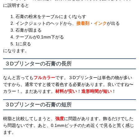
に説明すると
石膏の粉末をテーブルにまく/ならす
インクジェットのヘッドから、
接着剤
・
インク
が出る
石膏が固まる
テーブルが0.1mm下がる
1に戻る
になります。
３Dプリンターの石膏の長所
なんと言っても
フルカラー
です。３Dプリンターは単色の物が多い
ですから、通常ですと後で着色する必要があります。良いですね〜
カラー！。まだあります。
材料が安い
！
造形時間が短い
！
３Dプリンターの石膏の短所
樹脂と比較してしまうと、
強度
に問題があります。飾るだけでした
ら問題ないです。あと、0.1mmピッチのため近くで見ると荒く感じ
ます。