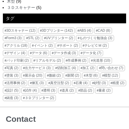
木型
(9)
３Ｄスキャナー
(5)
タグ
3Dスキャナー
(12)
3Dプリンター
(142)
ABS
(4)
CAD
(8)
Form3
(3)
STL
(2)
UVプリンター
(2)
ものづくり勉強会
(3)
アクリル
(18)
イベント
(2)
サポート
(2)
テレビＣＭ
(2)
デザイン
(4)
データ
(6)
データ作成
(3)
データ化
(7)
パッド印刷
(2)
リアルモデル
(2)
作成事例
(2)
光造形
(10)
写真
(2)
出力サービス
(3)
切削加工
(4)
加工
(2)
問い合わせ
(7)
塗装
(3)
展示会
(20)
微細
(2)
新聞
(2)
木型
(6)
模型
(12)
活用事例
(2)
煉瓦
(3)
真空注型
(2)
石膏
(4)
砂型
(3)
精度
(2)
設計
(5)
試作
(4)
透明
(3)
道具
(2)
部品
(2)
量産
(2)
鋳造
(3)
３Ｄプリンター
(2)
Contact