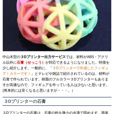
中山木型の
３Dプリンター出力サービス
では、材料がABS・アクリ
ル以外に
石膏（せっこう）
が対応できるようになりました。特徴を
少し紹介します。一般的に、「
３Dプリンターで作成したフィギュ
ア！カラーです！
」とテレビや雑誌で紹介されているのは、材料が
石膏で作られています。樹脂のフルカラー３Dプリンターもありま
すが高価なので、フィギュアを作っている人は少ないと思います。
(将来的には安くなると思いますが・・・。）
３Dプリンターの石膏
３Dプリンターの石膏は、石膏の粉を微小の水滴で固めます。簡単